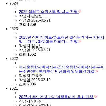
2624
2025 캘러그 후원 시리얼 나눔 진행
작성자
김솔빈
작성일
2025-02-21
조회
1859
2623
2025년 상반기 하트-하트재단 결식우려아동 지원사
업 「가온 : 따뜻함을 더하다」 진행
작성자
김솔빈
작성일
2025-02-21
조회
1662
2622
북서울종합사회복지관-꿈의숲종합사회복지관-우이
동주민센터 복지분야 민관협력 업무협약 체결
작성자
주윤호
작성일
2025-02-19
조회
2006
2621
2025년 주민건강모임 '여행동아리' 총회 진행
작성자
임나연
작성일
2025-02-10