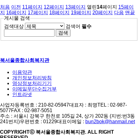
처음
이전
11
페이지
12
페이지
13
페이지
열린
14
페이지
15
페이
지
16
페이지
17
페이지
18
페이지
19
페이지
20
페이지
다음
맨끝
게시물 검색
검색대상
검색어
필수
북서울종합사회복지관
이용약관
개인정보처리방침
영상정보처리기기
이메일무단수집거부
인트라넷
사업자등록번호 : 210-82-05947
대표자 : 최명
TEL : 02-987-
5077
FAX : 02-987-5051
주소 : 서울시 강북구 한천로 105길 24, 상가 202동 (지번:번3동
241번지)
우편번호 : 01229
대표이메일 :
bun2bok@hanmail.net
COPYRIGHTⓒ 북서울종합사회복지관. ALL RIGHT
RESERVED.