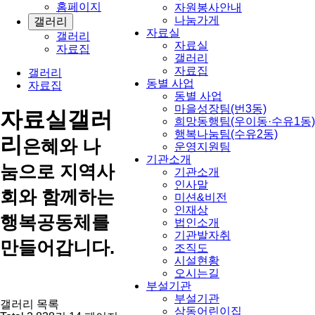
홈페이지
자원봉사안내
나눔가게
갤러리
자료실
갤러리
자료실
자료집
갤러리
자료집
갤러리
동별 사업
자료집
동별 사업
마을성장팀(번3동)
자료실
갤러
희망동행팀(우이동·수유1동)
행복나눔팀(수유2동)
리
은혜와 나
운영지원팀
기관소개
눔으로 지역사
기관소개
인사말
회와 함께하는
미션&비전
인재상
행복공동체를
법인소개
기관발자취
만들어갑니다.
조직도
시설현황
오시는길
부설기관
부설기관
갤러리 목록
삼동어린이집