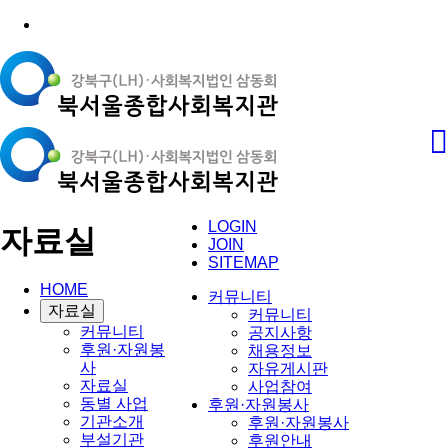
LOGIN
자료실
JOIN
SITEMAP
HOME
커뮤니티
자료실
커뮤니티
커뮤니티
공지사항
후원·자원봉
채용정보
사
자유게시판
자료실
사업참여
동별 사업
후원·자원봉사
기관소개
후원·자원봉사
부설기관
후원안내