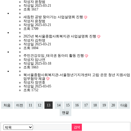
작성자
윤창범
작성일
2025-03-21
조회
1617
새침한 공방 찾아가는 사업설명회 진행
작성자
윤창범
작성일
2025-03-21
조회
1709
2025년 북서울종합사회복지관 사업설명회 진행
작성자
김하영
작성일
2025-03-21
조회
1694
주민건강모임_태극권 동아리 활동 진행
작성자
임나연
작성일
2025-03-18
조회
1663
북서울종합사회복지관-서울청년기지개센터 고립·은둔 청년 지원사업
업무협약 체결
작성자
정연호
작성일
2025-03-05
조회
1752
처음
이전
11
12
13
14
15
16
17
18
19
20
다음
맨끝