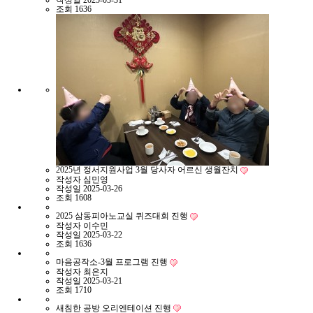
작성일
2025-03-31
조회
1636
2025년 정서지원사업 3월 당사자 어르신 생월잔치
작성자
심민영
작성일
2025-03-26
조회
1608
2025 삼동피아노교실 퀴즈대회 진행
작성자
이수민
작성일
2025-03-22
조회
1636
마음공작소-3월 프로그램 진행
작성자
최은지
작성일
2025-03-21
조회
1710
새침한 공방 오리엔테이션 진행