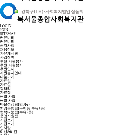
LOGIN
JOIN
SITEMAP
커뮤니티
커뮤니티
공지사항
채용정보
자유게시판
사업참여
후원·자원봉사
후원·자원봉사
후원안내
자원봉사안내
나눔가게
자료실
자료실
갤러리
자료집
동별 사업
동별 사업
마을성장팀(번3동)
희망동행팀(우이동·수유1동)
행복나눔팀(수유2동)
운영지원팀
기관소개
기관소개
인사말
미션&비전