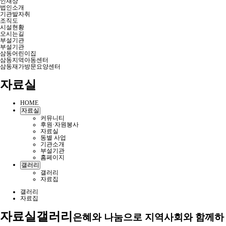
인재상
법인소개
기관발자취
조직도
시설현황
오시는길
부설기관
부설기관
삼동어린이집
삼동지역아동센터
삼동재가방문요양센터
자료실
HOME
자료실
커뮤니티
후원·자원봉사
자료실
동별 사업
기관소개
부설기관
홈페이지
갤러리
갤러리
자료집
갤러리
자료집
자료실
갤러리
은혜와 나눔으로 지역사회와 함께하