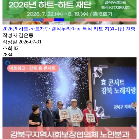
2026년 하트-하트재단 결식우려아동 특식 키트 지원사업 진행
작성자
김은동
작성일
2026-07-31
조회
82
2834