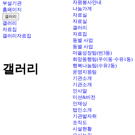
자원봉사안내
부설기관
나눔가게
홈페이지
자료실
갤러리
자료실
갤러리
갤러리
자료집
자료집
갤러리
자료집
동별 사업
동별 사업
마을성장팀(번3동)
희망동행팀(우이동·수유1동)
갤러리
행복나눔팀(수유2동)
운영지원팀
기관소개
기관소개
인사말
미션&비전
인재상
법인소개
기관발자취
조직도
시설현황