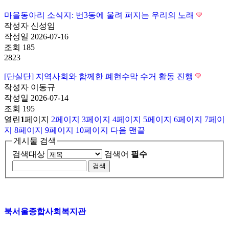
마을동아리 소식지: 번3동에 울려 퍼지는 우리의 노래
작성자
신성임
작성일
2026-07-16
조회
185
2823
[단실단] 지역사회와 함께한 폐현수막 수거 활동 진행
작성자
이동규
작성일
2026-07-14
조회
195
열린
1
페이지
2
페이지
3
페이지
4
페이지
5
페이지
6
페이지
7
페이
지
8
페이지
9
페이지
10
페이지
다음
맨끝
게시물 검색
검색대상
검색어
필수
북서울종합사회복지관