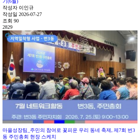
기(6월)
작성자
이인규
작성일
2026-07-27
조회
90
2829
마을성장팀_주민의 참여로 꽃피운 우리 동네 축제, 제7회 번3
동 주민총회 현장 스케치