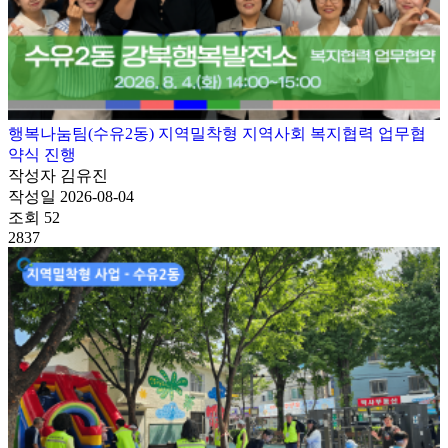
행복나눔팀(수유2동) 지역밀착형 지역사회 복지협력 업무협
약식 진행
작성자
김유진
작성일
2026-08-04
조회
52
2837