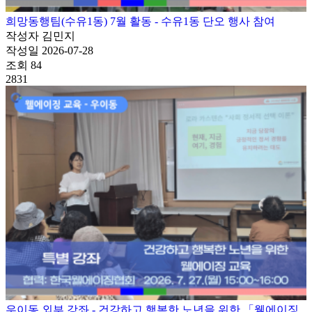
희망동행팀(수유1동) 7월 활동 - 수유1동 단오 행사 참여
작성자
김민지
작성일
2026-07-28
조회
84
2831
우이동 외부 강좌 - 건강하고 행복한 노년을 위한 「웰에이징