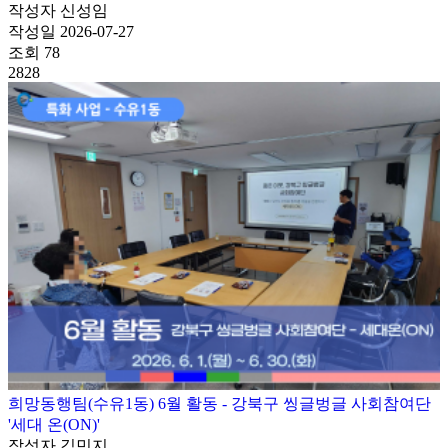
작성자
신성임
작성일
2026-07-27
조회
78
2828
희망동행팀(수유1동) 6월 활동 - 강북구 씽글벙글 사회참여단
'세대 온(ON)'
작성자
김민지