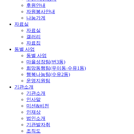
후원안내
자원봉사안내
나눔가게
자료실
자료실
갤러리
자료집
동별 사업
동별 사업
마을성장팀(번3동)
희망동행팀(우이동·수유1동)
행복나눔팀(수유2동)
운영지원팀
기관소개
기관소개
인사말
미션&비전
인재상
법인소개
기관발자취
조직도