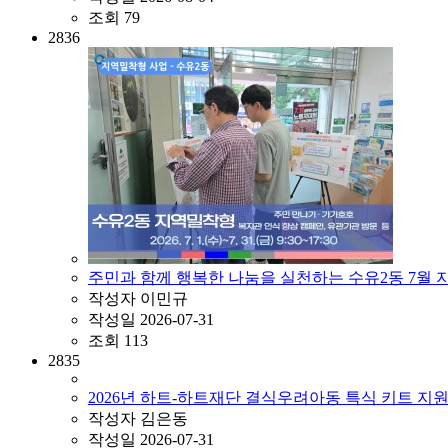
조회
79
2836
주민과 함께 행복한 나눔을 실천하는 수유2동 7월
작성자
이민규
작성일
2026-07-31
조회
113
2835
2026년 하트-하트재단 결식우려아동 특식 키트 지
작성자
김은동
작성일
2026-07-31