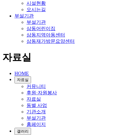
시설현황
오시는길
부설기관
부설기관
삼동어린이집
삼동지역아동센터
삼동재가방문요양센터
자료실
HOME
자료실
커뮤니티
후원·자원봉사
자료실
동별 사업
기관소개
부설기관
홈페이지
갤러리