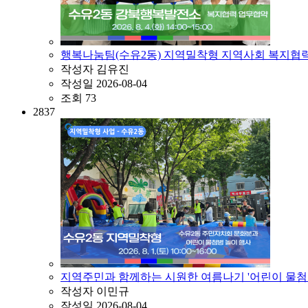
행복나눔팀(수유2동) 지역밀착형 지역사회 복지협
작성자
김유진
작성일
2026-08-04
조회
73
2837
지역주민과 함께하는 시원한 여름나기 '어린이 물첨
작성자
이민규
작성일
2026-08-04