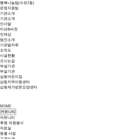
행복나눔팀(수유2동)
운영지원팀
기관소개
기관소개
인사말
미션&비전
인재상
법인소개
기관발자취
조직도
시설현황
오시는길
부설기관
부설기관
삼동어린이집
삼동지역아동센터
삼동재가방문요양센터
HOME
커뮤니티
커뮤니티
후원·자원봉사
자료실
동별 사업
기관소개