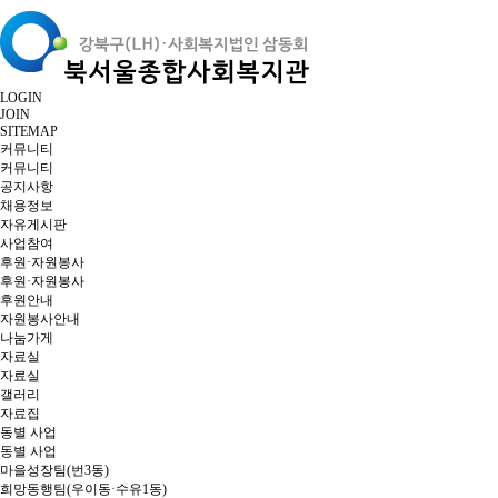
LOGIN
JOIN
SITEMAP
커뮤니티
커뮤니티
공지사항
채용정보
자유게시판
사업참여
후원·자원봉사
후원·자원봉사
후원안내
자원봉사안내
나눔가게
자료실
자료실
갤러리
자료집
동별 사업
동별 사업
마을성장팀(번3동)
희망동행팀(우이동·수유1동)