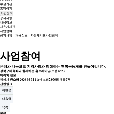
부설기관
홈페이지
사업참여
공지사항
채용정보
자유게시판
사업참여
공지사항
채용정보
자유게시판
사업참여
사업참여
은혜와 나눔으로 지역사회와 함께하는 행복공동체를 만들어갑니다.
강북구체육회와 함께하는 홈트레이닝(스텝박스)
페이지 정보
작성자
한소라
2020-08-31 11:40
조회
7,996회
댓글
0건
관련링크
이전글
다음글
목록
본문