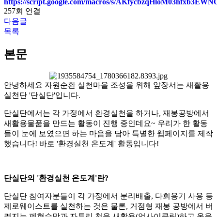
https://script.google.com/macros/s/AKfycbzqHloM03hfxb3E
257회 연결
다음글
목록
본문
안녕하세요 자원순환 실천마을 조성을 위해 앞장서는 새활용
실천단 '단실단'입니다.
단실단에서는 각 가정에서 환경실천을 하거나, 재봉공방에서
새활용물품을 만드는 활동이 진행 중인데요~ 우리가 한 활동
들이 눈에 보였으면 하는 마음을 담아 특별한 웹페이지를 제작
했습니다! 바로 '환경실천 온도계' 활동입니다!
단실단의 '환경실천 온도계'란?
단실단 참여자분들이 각 가정에서 분리배출, 다회용기 사용 등
제로웨이스트를 실천하는 것은 물론, 거점형 재봉 공방에서 버
려지는 폐현수막과 자투리 천을 새활용(업사이클링)하고 옷을