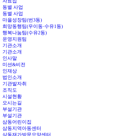
자료집
동별 사업
동별 사업
마을성장팀(번3동)
희망동행팀(우이동·수유1동)
행복나눔팀(수유2동)
운영지원팀
기관소개
기관소개
인사말
미션&비전
인재상
법인소개
기관발자취
조직도
시설현황
오시는길
부설기관
부설기관
삼동어린이집
삼동지역아동센터
삼동재가방문요양센터