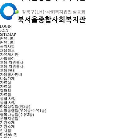
LOGIN
JOIN
SITEMAP
커뮤니티
커뮤니티
공지사항
채용정보
자유게시판
사업참여
후원·자원봉사
후원·자원봉사
후원안내
자원봉사안내
나눔가게
자료실
자료실
갤러리
자료집
동별 사업
동별 사업
마을성장팀(번3동)
희망동행팀(우이동·수유1동)
행복나눔팀(수유2동)
운영지원팀
기관소개
기관소개
인사말
미션&비전