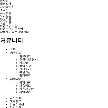
인재상
법인소개
기관발자취
조직도
시설현황
오시는길
부설기관
부설기관
삼동어린이집
삼동지역아동센터
삼동재가방문요양센터
커뮤니티
HOME
커뮤니티
커뮤니티
후원·자원봉사
자료실
동별 사업
기관소개
부설기관
홈페이지
사업참여
공지사항
채용정보
자유게시판
사업참여
공지사항
채용정보
자유게시판
사업참여