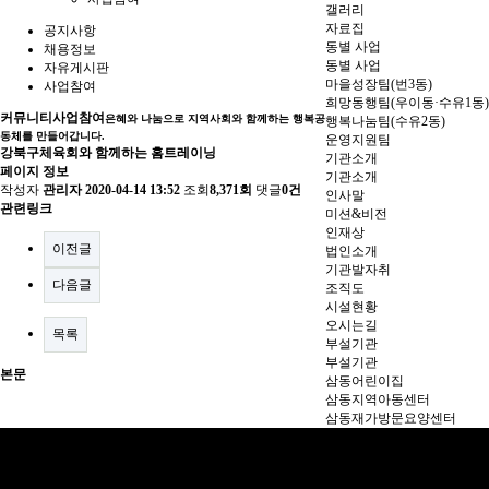
갤러리
자료집
공지사항
동별 사업
채용정보
동별 사업
자유게시판
마을성장팀(번3동)
사업참여
희망동행팀(우이동·수유1동)
커뮤니티
사업참여
은혜와 나눔으로 지역사회와 함께하는 행복공
행복나눔팀(수유2동)
동체를 만들어갑니다.
운영지원팀
강북구체육회와 함께하는 홈트레이닝
기관소개
페이지 정보
기관소개
작성자
관리자
2020-04-14 13:52
조회
8,371회
댓글
0건
인사말
관련링크
미션&비전
인재상
이전글
법인소개
기관발자취
다음글
조직도
시설현황
오시는길
목록
부설기관
부설기관
본문
삼동어린이집
삼동지역아동센터
삼동재가방문요양센터