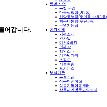
동별 사업
동별 사업
마을성장팀(번3동)
희망동행팀(우이동·수유1동)
행복나눔팀(수유2동)
운영지원팀
들어갑니다.
기관소개
기관소개
인사말
미션&비전
인재상
법인소개
기관발자취
조직도
시설현황
오시는길
부설기관
부설기관
삼동어린이집
삼동지역아동센터
삼동재가방문요양센터