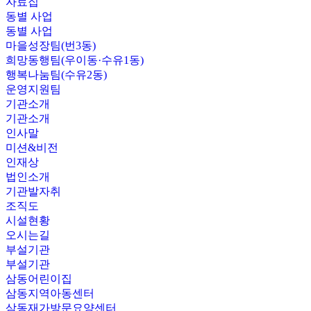
자료집
동별 사업
동별 사업
마을성장팀(번3동)
희망동행팀(우이동·수유1동)
행복나눔팀(수유2동)
운영지원팀
기관소개
기관소개
인사말
미션&비전
인재상
법인소개
기관발자취
조직도
시설현황
오시는길
부설기관
부설기관
삼동어린이집
삼동지역아동센터
삼동재가방문요양센터