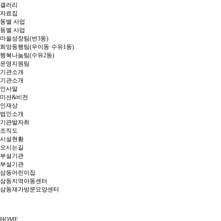
갤러리
자료집
동별 사업
동별 사업
마을성장팀(번3동)
희망동행팀(우이동·수유1동)
행복나눔팀(수유2동)
운영지원팀
기관소개
기관소개
인사말
미션&비전
인재상
법인소개
기관발자취
조직도
시설현황
오시는길
부설기관
부설기관
삼동어린이집
삼동지역아동센터
삼동재가방문요양센터
HOME