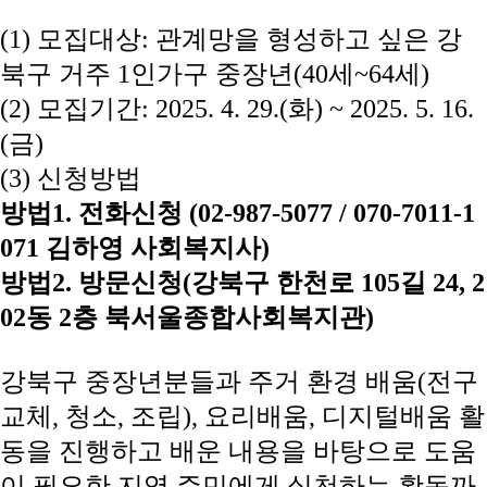
(1)
모집대상
:
관계망을 형성하고 싶은
강
북구 거주
1
인가구 중장년
(40
세
~64
세
)
(2)
모집기간
: 2025. 4. 29.(
화
) ~ 2025. 5. 16.
(
금
)
(3)
신청방법
방법
1.
전화신청
(02-987-5077 / 070-7011-1
071
김하영 사회복지사
)
방법
2.
방문신청
(
강북구 한천로
105
길
24, 2
02
동
2
층 북서울종합사회복지관
)
강북구 중장년분들과 주거 환경 배움
(
전구
교체
,
청소
,
조립
),
요리배움
,
디지털배움 활
동을 진행하고 배운 내용을 바탕으로 도움
이 필요한 지역 주민에게 실천하는 활동까