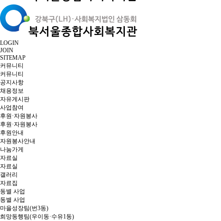
LOGIN
JOIN
SITEMAP
커뮤니티
커뮤니티
공지사항
채용정보
자유게시판
사업참여
후원·자원봉사
후원·자원봉사
후원안내
자원봉사안내
나눔가게
자료실
자료실
갤러리
자료집
동별 사업
동별 사업
마을성장팀(번3동)
희망동행팀(우이동·수유1동)