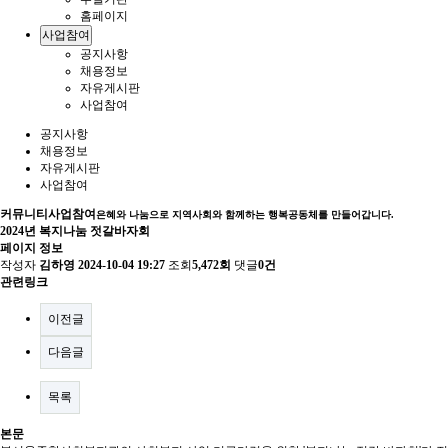
홈페이지
사업참여
공지사항
채용정보
자유게시판
사업참여
공지사항
채용정보
자유게시판
사업참여
커뮤니티
사업참여
은혜와 나눔으로 지역사회와 함께하는 행복공동체를 만들어갑니다.
2024년 복지나눔 젓갈바자회
페이지 정보
작성자
김하영
2024-10-04 19:27
조회
5,472회
댓글
0건
관련링크
이전글
다음글
목록
본문