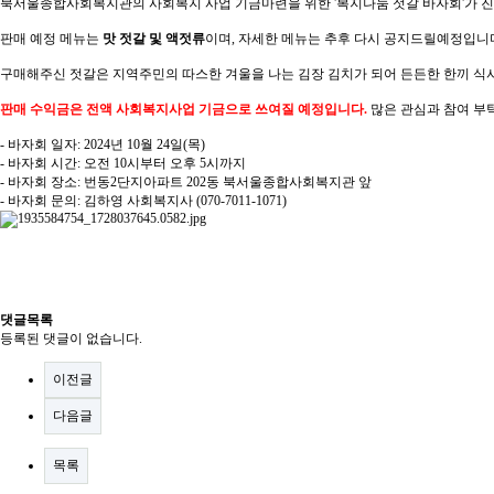
북서울종합사회복지관의 사회복지 사업 기금마련을 위한 '복지나눔 젓갈 바자회'가 
판매 예정 메뉴는
맛 젓갈 및 액젓류
이며, 자세한 메뉴는 추후 다시 공지드릴예정입니
구매해주신 젓갈은 지역주민의 따스한 겨울을 나는 김장 김치가 되어 든든한 한끼 식
판매 수익금은 전액 사회복지사업 기금으로 쓰여질 예정입니다.
많은 관심과 참여 부
- 바자회 일자: 2024년 10월 24일(목)
- 바자회 시간: 오전 10시부터 오후 5시까지
- 바자회 장소: 번동2단지아파트 202동 북서울종합사회복지관 앞
- 바자회 문의: 김하영 사회복지사 (070-7011-1071)
댓글목록
등록된 댓글이 없습니다.
이전글
다음글
목록