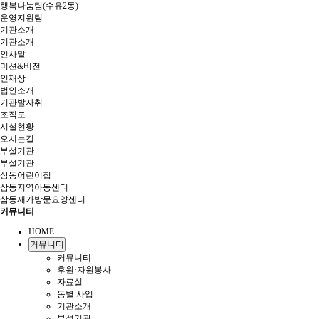
행복나눔팀(수유2동)
운영지원팀
기관소개
기관소개
인사말
미션&비전
인재상
법인소개
기관발자취
조직도
시설현황
오시는길
부설기관
부설기관
삼동어린이집
삼동지역아동센터
삼동재가방문요양센터
커뮤니티
HOME
커뮤니티
커뮤니티
후원·자원봉사
자료실
동별 사업
기관소개
부설기관