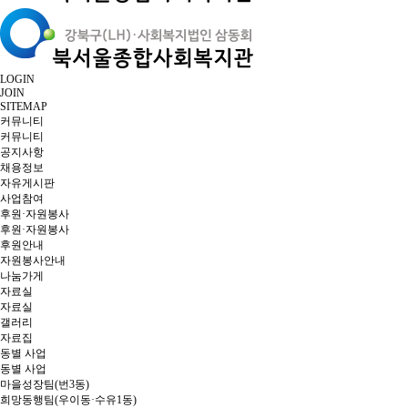
LOGIN
JOIN
SITEMAP
커뮤니티
커뮤니티
공지사항
채용정보
자유게시판
사업참여
후원·자원봉사
후원·자원봉사
후원안내
자원봉사안내
나눔가게
자료실
자료실
갤러리
자료집
동별 사업
동별 사업
마을성장팀(번3동)
희망동행팀(우이동·수유1동)