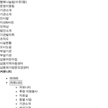
행복나눔팀(수유2동)
운영지원팀
기관소개
기관소개
인사말
미션&비전
인재상
법인소개
기관발자취
조직도
시설현황
오시는길
부설기관
부설기관
삼동어린이집
삼동지역아동센터
삼동재가방문요양센터
커뮤니티
HOME
커뮤니티
커뮤니티
후원·자원봉사
자료실
동별 사업
기관소개
부설기관