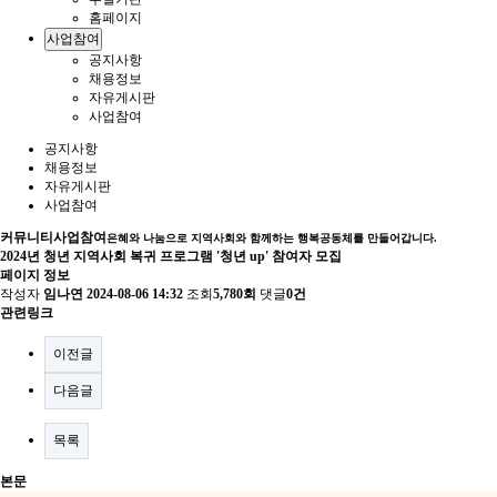
홈페이지
사업참여
공지사항
채용정보
자유게시판
사업참여
공지사항
채용정보
자유게시판
사업참여
커뮤니티
사업참여
은혜와 나눔으로 지역사회와 함께하는 행복공동체를 만들어갑니다.
2024년 청년 지역사회 복귀 프로그램 '청년 up' 참여자 모집
페이지 정보
작성자
임나연
2024-08-06 14:32
조회
5,780회
댓글
0건
관련링크
이전글
다음글
목록
본문