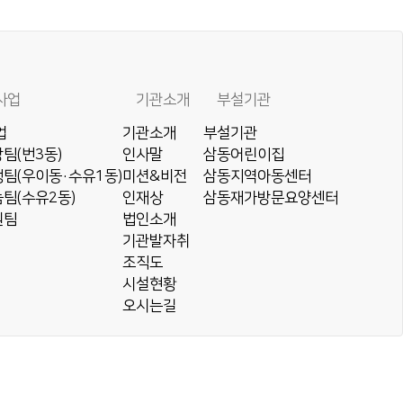
사업
기관소개
부설기관
업
기관소개
부설기관
팀(번3동)
인사말
삼동어린이집
팀(우이동·수유1동)
미션&비전
삼동지역아동센터
팀(수유2동)
인재상
삼동재가방문요양센터
원팀
법인소개
기관발자취
조직도
시설현황
오시는길