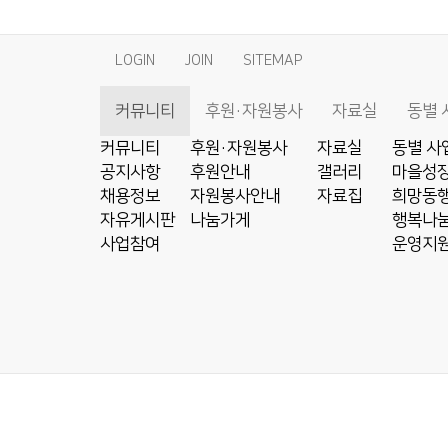
LOGIN
JOIN
SITEMAP
커뮤니티
후원·자원봉사
자료실
동별 
커뮤니티
후원·자원봉사
자료실
동별 사
공지사항
후원안내
갤러리
마을성장
채용정보
자원봉사안내
자료집
희망동행
자유게시판
나눔가게
행복나눔
사업참여
운영지