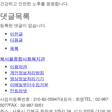
건강하고 안전한 노후를 응원합니다.
댓글목록
등록된 댓글이 없습니다.
이전글
다음글
목록
북서울종합사회복지관
이용약관
개인정보처리방침
영상정보처리기기
이메일무단수집거부
인트라넷
사업자등록번호 : 210-82-05947
대표자 : 최명
TEL : 02-987-
5077
FAX : 02-987-5051
주소 : 서울시 강북구 한천로 105길 24, 상가 202동 (지번:번