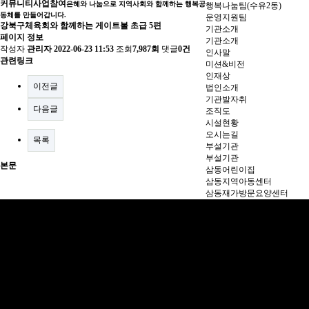
커뮤니티
사업참여
은혜와 나눔으로 지역사회와 함께하는 행복공
행복나눔팀(수유2동)
동체를 만들어갑니다.
운영지원팀
강북구체육회와 함께하는 게이트볼 초급 5편
기관소개
페이지 정보
기관소개
작성자
관리자
2022-06-23 11:53
조회
7,987회
댓글
0건
인사말
관련링크
미션&비전
인재상
이전글
법인소개
기관발자취
다음글
조직도
시설현황
오시는길
목록
부설기관
부설기관
본문
삼동어린이집
삼동지역아동센터
삼동재가방문요양센터