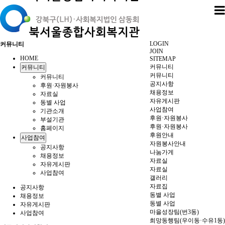
LOGIN
커뮤니티
JOIN
HOME
SITEMAP
커뮤니티
커뮤니티
커뮤니티
커뮤니티
공지사항
후원·자원봉사
채용정보
자료실
자유게시판
동별 사업
사업참여
기관소개
후원·자원봉사
부설기관
후원·자원봉사
홈페이지
후원안내
사업참여
자원봉사안내
공지사항
나눔가게
채용정보
자료실
자유게시판
자료실
사업참여
갤러리
자료집
공지사항
동별 사업
채용정보
동별 사업
자유게시판
마을성장팀(번3동)
사업참여
희망동행팀(우이동·수유1동)