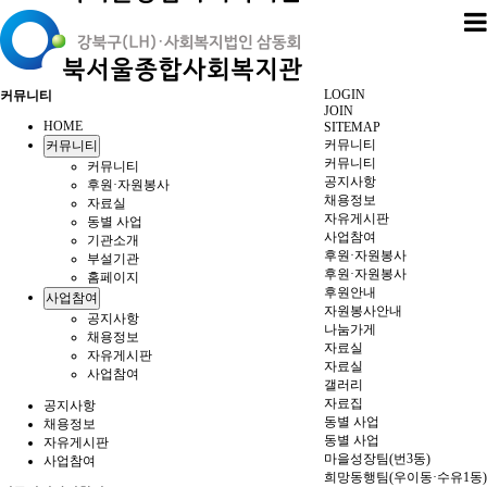
LOGIN
커뮤니티
JOIN
HOME
SITEMAP
커뮤니티
커뮤니티
커뮤니티
커뮤니티
공지사항
후원·자원봉사
채용정보
자료실
자유게시판
동별 사업
사업참여
기관소개
후원·자원봉사
부설기관
후원·자원봉사
홈페이지
후원안내
사업참여
자원봉사안내
공지사항
나눔가게
채용정보
자료실
자유게시판
자료실
사업참여
갤러리
자료집
공지사항
동별 사업
채용정보
동별 사업
자유게시판
마을성장팀(번3동)
사업참여
희망동행팀(우이동·수유1동)