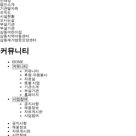
인재상
법인소개
기관발자취
조직도
시설현황
오시는길
부설기관
부설기관
삼동어린이집
삼동지역아동센터
삼동재가방문요양센터
커뮤니티
HOME
커뮤니티
커뮤니티
후원·자원봉사
자료실
동별 사업
기관소개
부설기관
홈페이지
사업참여
공지사항
채용정보
자유게시판
사업참여
공지사항
채용정보
자유게시판
사업참여