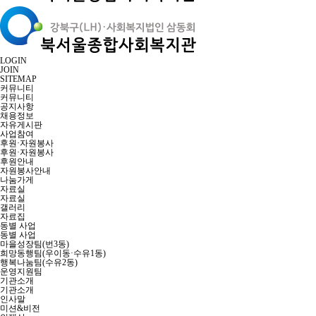
LOGIN
JOIN
SITEMAP
커뮤니티
커뮤니티
공지사항
채용정보
자유게시판
사업참여
후원·자원봉사
후원·자원봉사
후원안내
자원봉사안내
나눔가게
자료실
자료실
갤러리
자료집
동별 사업
동별 사업
마을성장팀(번3동)
희망동행팀(우이동·수유1동)
행복나눔팀(수유2동)
운영지원팀
기관소개
기관소개
인사말
미션&비전