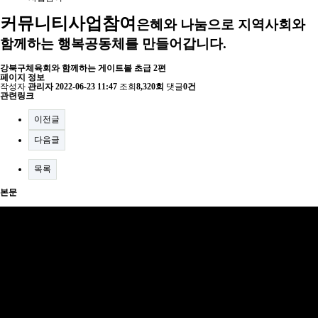
커뮤니티
사업참여
은혜와 나눔으로 지역사회와
함께하는 행복공동체를 만들어갑니다.
강북구체육회와 함께하는 게이트볼 초급 2편
페이지 정보
작성자
관리자
2022-06-23 11:47
조회
8,320회
댓글
0건
관련링크
이전글
다음글
목록
본문