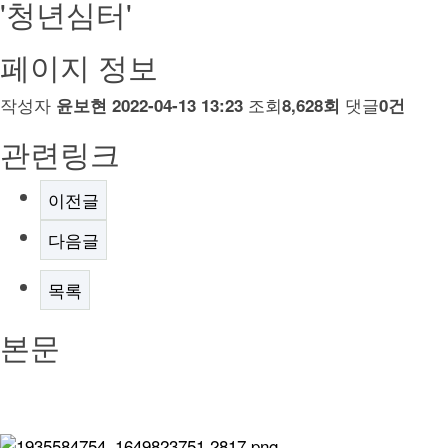
'청년심터'
페이지 정보
작성자
조회
댓글
윤보현
2022-04-13 13:23
8,628회
0건
관련링크
이전글
다음글
목록
본문