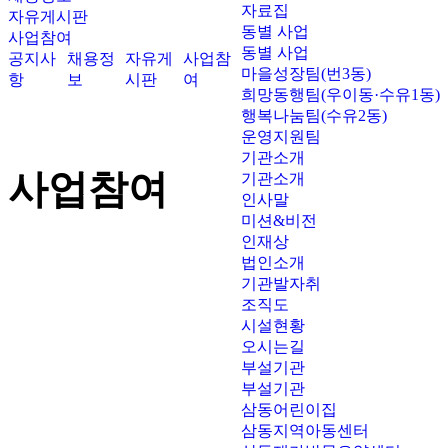
자료집
자유게시판
동별 사업
사업참여
동별 사업
공지사
채용정
자유게
사업참
마을성장팀(번3동)
항
보
시판
여
희망동행팀(우이동·수유1동)
행복나눔팀(수유2동)
운영지원팀
기관소개
사업참여
기관소개
인사말
미션&비전
인재상
법인소개
기관발자취
조직도
시설현황
오시는길
부설기관
부설기관
삼동어린이집
삼동지역아동센터