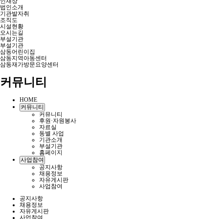
인재상
법인소개
기관발자취
조직도
시설현황
오시는길
부설기관
부설기관
삼동어린이집
삼동지역아동센터
삼동재가방문요양센터
커뮤니티
HOME
커뮤니티
커뮤니티
후원·자원봉사
자료실
동별 사업
기관소개
부설기관
홈페이지
사업참여
공지사항
채용정보
자유게시판
사업참여
공지사항
채용정보
자유게시판
사업참여