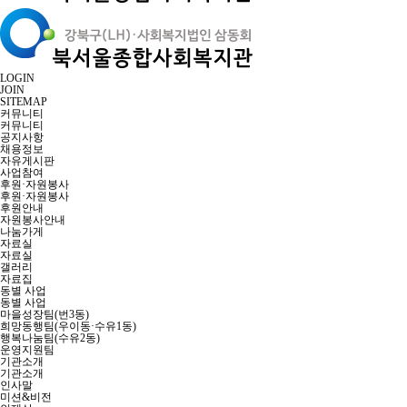
LOGIN
JOIN
SITEMAP
커뮤니티
커뮤니티
공지사항
채용정보
자유게시판
사업참여
후원·자원봉사
후원·자원봉사
후원안내
자원봉사안내
나눔가게
자료실
자료실
갤러리
자료집
동별 사업
동별 사업
마을성장팀(번3동)
희망동행팀(우이동·수유1동)
행복나눔팀(수유2동)
운영지원팀
기관소개
기관소개
인사말
미션&비전