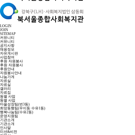
LOGIN
JOIN
SITEMAP
커뮤니티
커뮤니티
공지사항
채용정보
자유게시판
사업참여
후원·자원봉사
후원·자원봉사
후원안내
자원봉사안내
나눔가게
자료실
자료실
갤러리
자료집
동별 사업
동별 사업
마을성장팀(번3동)
희망동행팀(우이동·수유1동)
행복나눔팀(수유2동)
운영지원팀
기관소개
기관소개
인사말
미션&비전