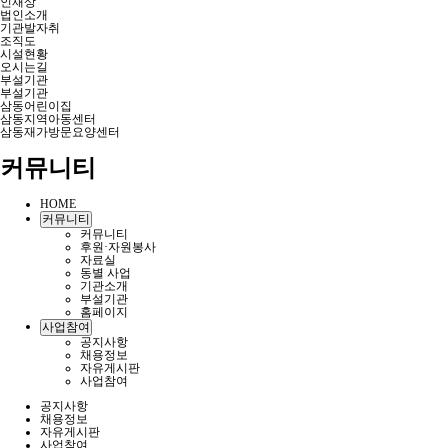
인재상
법인소개
기관발자취
조직도
시설현황
오시는길
부설기관
부설기관
삼동어린이집
삼동지역아동센터
삼동재가방문요양센터
커뮤니티
HOME
커뮤니티
커뮤니티
후원·자원봉사
자료실
동별 사업
기관소개
부설기관
홈페이지
사업참여
공지사항
채용정보
자유게시판
사업참여
공지사항
채용정보
자유게시판
사업참여