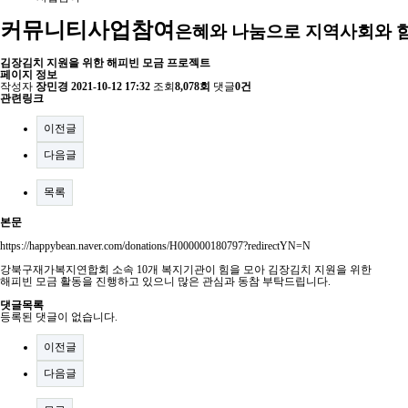
커뮤니티
사업참여
은혜와 나눔으로 지역사회와 
김장김치 지원을 위한 해피빈 모금 프로젝트
페이지 정보
작성자
장민경
2021-10-12 17:32
조회
8,078회
댓글
0건
관련링크
이전글
다음글
목록
본문
https://happybean.naver.com/donation
s/H000000180797?redirectYN=N
강북구재가복지연합회 소속 10개 복지기관이 힘을 모아 김장김치 지원을 위한
해피빈 모금 활동을 진행하고 있으니 많은 관심과 동참 부탁드립니다.
댓글목록
등록된 댓글이 없습니다.
이전글
다음글