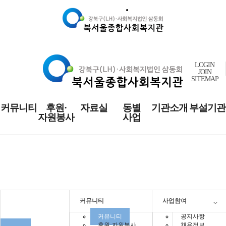
LOGIN
JOIN
SITEMAP
커뮤니티
후원·
자료실
동별
기관소개
부설기관
자원봉사
사업
커뮤니티
커뮤니티
사업참여
커뮤니티
공지사항
후원·자원봉사
채용정보