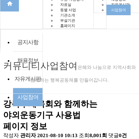
자료실
자유게시판
동별 사업
사업참여
기관소개
부설기관
홈페이지
공지사항
채용정보
커뮤니티
사업참여
은혜와 나눔으로 지역사회와
자유게시판
함께하는 행복공동체를 만들어갑니다.
사업참여
강북구체육회와 함께하는
야외운동기구 사용법
페이지 정보
작성자
관리자
2021-08-10 10:13
조회
8,001회
댓글
0건