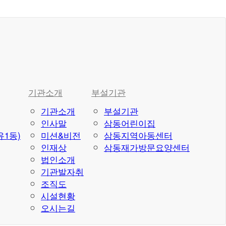
기관소개
부설기관
기관소개
부설기관
인사말
삼동어린이집
1동)
미션&비전
삼동지역아동센터
인재상
삼동재가방문요양센터
법인소개
기관발자취
조직도
시설현황
오시는길