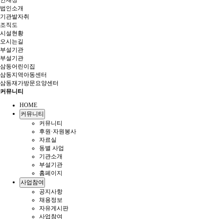
인재상
법인소개
기관발자취
조직도
시설현황
오시는길
부설기관
부설기관
삼동어린이집
삼동지역아동센터
삼동재가방문요양센터
커뮤니티
HOME
커뮤니티
커뮤니티
후원·자원봉사
자료실
동별 사업
기관소개
부설기관
홈페이지
사업참여
공지사항
채용정보
자유게시판
사업참여