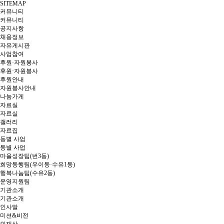
SITEMAP
커뮤니티
커뮤니티
공지사항
채용정보
자유게시판
사업참여
후원·자원봉사
후원·자원봉사
후원안내
자원봉사안내
나눔가게
자료실
자료실
갤러리
자료집
동별 사업
동별 사업
마을성장팀(번3동)
희망동행팀(우이동·수유1동)
행복나눔팀(수유2동)
운영지원팀
기관소개
기관소개
인사말
미션&비전