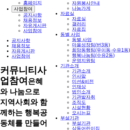
홈페이지
자원봉사안내
나눔가게
사업참여
자료실
공지사항
자료실
채용정보
갤러리
자유게시판
자료집
사업참여
동별 사업
동별 사업
공지사항
마을성장팀(번3동)
채용정보
희망동행팀(우이동·수유1동)
자유게시판
행복나눔팀(수유2동)
사업참여
운영지원팀
기관소개
커뮤니티
사
기관소개
인사말
업참여
은혜
미션&비전
인재상
와 나눔으로
법인소개
기관발자취
지역사회와 함
조직도
시설현황
께하는 행복공
오시는길
부설기관
동체를 만들어
부설기관
삼동어린이집