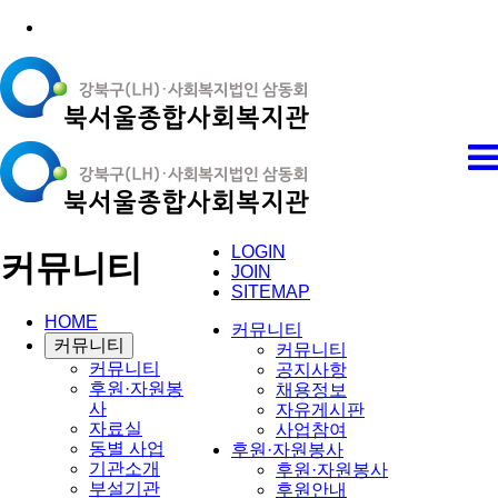
LOGIN
커뮤니티
JOIN
SITEMAP
HOME
커뮤니티
커뮤니티
커뮤니티
커뮤니티
공지사항
후원·자원봉
채용정보
사
자유게시판
자료실
사업참여
동별 사업
후원·자원봉사
기관소개
후원·자원봉사
부설기관
후원안내