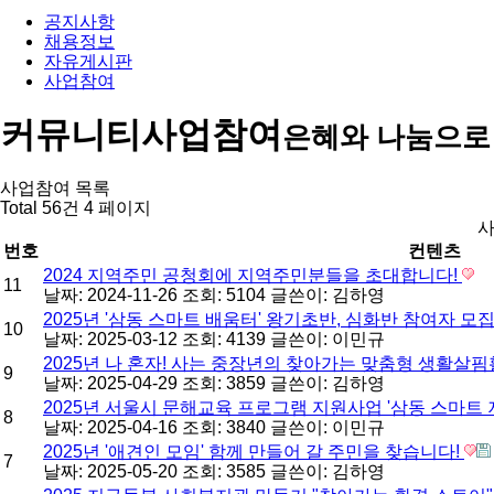
공지사항
채용정보
자유게시판
사업참여
커뮤니티
사업참여
은혜와 나눔으로
사업참여 목록
Total 56건
4 페이지
사
번호
컨텐츠
2024 지역주민 공청회에 지역주민분들을 초대합니다!
11
날짜: 2024-11-26
조회: 5104
글쓴이:
김하영
2025년 '삼동 스마트 배움터' 왕기초반, 심화반 참여자 모
10
날짜: 2025-03-12
조회: 4139
글쓴이:
이민규
2025년 나 혼자! 사는 중장년의 찾아가는 맞춤형 생활살
9
날짜: 2025-04-29
조회: 3859
글쓴이:
김하영
2025년 서울시 문해교육 프로그램 지원사업 '삼동 스마트
8
날짜: 2025-04-16
조회: 3840
글쓴이:
이민규
2025년 '애견인 모임' 함께 만들어 갈 주민을 찾습니다!
7
날짜: 2025-05-20
조회: 3585
글쓴이:
김하영