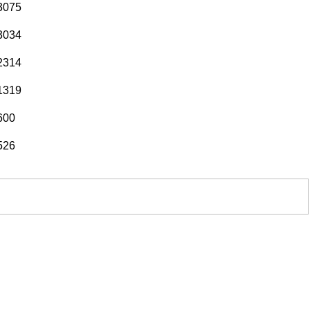
3075
3034
2314
1319
600
526