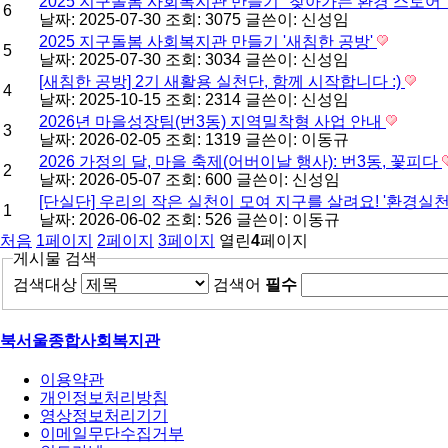
2025 지구돌봄 사회복지관 만들기 "찾아가는 환경 스토어"
6
날짜: 2025-07-30
조회: 3075
글쓴이:
신성임
2025 지구돌봄 사회복지관 만들기 '새침한 공방'
5
날짜: 2025-07-30
조회: 3034
글쓴이:
신성임
[새침한 공방] 2기 새활용 실천단, 함께 시작합니다 :)
4
날짜: 2025-10-15
조회: 2314
글쓴이:
신성임
2026년 마을성장팀(번3동) 지역밀착형 사업 안내
3
날짜: 2026-02-05
조회: 1319
글쓴이:
이동규
2026 가정의 달, 마을 축제(어버이날 행사): 번3동, 꽃피다
2
날짜: 2026-05-07
조회: 600
글쓴이:
신성임
[단실단] 우리의 작은 실천이 모여 지구를 살려요! '환경실
1
날짜: 2026-06-02
조회: 526
글쓴이:
이동규
처음
1
페이지
2
페이지
3
페이지
열린
4
페이지
게시물 검색
검색대상
검색어
필수
북서울종합사회복지관
이용약관
개인정보처리방침
영상정보처리기기
이메일무단수집거부