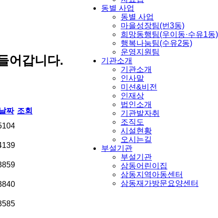
동별 사업
동별 사업
마을성장팀(번3동)
희망동행팀(우이동·수유1동)
행복나눔팀(수유2동)
운영지원팀
들어갑니다.
기관소개
기관소개
인사말
미션&비전
인재상
법인소개
날짜
조회
기관발자취
조직도
5104
시설현황
오시는길
4139
부설기관
부설기관
3859
삼동어린이집
삼동지역아동센터
삼동재가방문요양센터
3840
3585