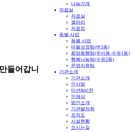
나눔가게
자료실
자료실
갤러리
자료집
동별 사업
동별 사업
마을성장팀(번3동)
희망동행팀(우이동·수유1동)
행복나눔팀(수유2동)
운영지원팀
 만들어갑니
기관소개
기관소개
인사말
미션&비전
인재상
법인소개
기관발자취
조직도
시설현황
오시는길