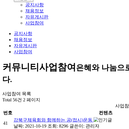
공지사항
채용정보
자유게시판
사업참여
공지사항
채용정보
자유게시판
사업참여
커뮤니티
사업참여
은혜와 나눔으
다.
사업참여 목록
Total 56건
2 페이지
사업참
번호
컨텐츠
강북구체육회와 함께하는 공(접시)운동
41
날짜: 2021-10-19
조회: 8296
글쓴이:
관리자