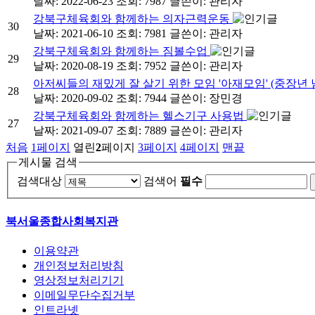
날짜: 2022-06-23
조회: 7987
글쓴이:
관리자
강북구체육회와 함께하는 의자근력운동
30
날짜: 2021-06-10
조회: 7981
글쓴이:
관리자
강북구체육회와 함께하는 짐볼수업
29
날짜: 2020-08-19
조회: 7952
글쓴이:
관리자
아저씨들의 재밌게 잘 살기 위한 모임 '아재모임' (중장년
28
날짜: 2020-09-02
조회: 7944
글쓴이:
장민경
강북구체육회와 함께하는 헬스기구 사용법
27
날짜: 2021-09-07
조회: 7889
글쓴이:
관리자
처음
1
페이지
열린
2
페이지
3
페이지
4
페이지
맨끝
게시물 검색
검색대상
검색어
필수
북서울종합사회복지관
이용약관
개인정보처리방침
영상정보처리기기
이메일무단수집거부
인트라넷