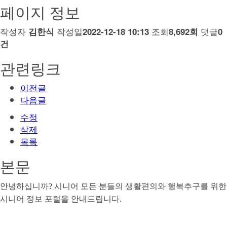
페이지 정보
작성자
작성일
조회
댓글
김한식
2022-12-18 10:13
8,692회
0
건
관련링크
이전글
다음글
수정
삭제
목록
본문
안녕하십니까
?
시니어 모든 분들의 생활편의와 행복추구를 위한
시니어 정보 포털을 안내드립니다
.