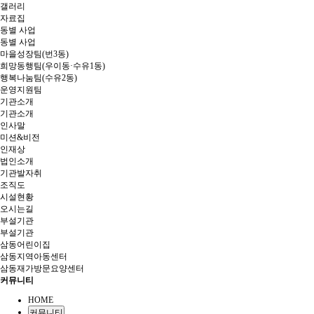
갤러리
자료집
동별 사업
동별 사업
마을성장팀(번3동)
희망동행팀(우이동·수유1동)
행복나눔팀(수유2동)
운영지원팀
기관소개
기관소개
인사말
미션&비전
인재상
법인소개
기관발자취
조직도
시설현황
오시는길
부설기관
부설기관
삼동어린이집
삼동지역아동센터
삼동재가방문요양센터
커뮤니티
HOME
커뮤니티