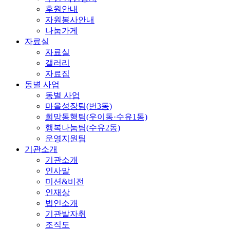
후원안내
자원봉사안내
나눔가게
자료실
자료실
갤러리
자료집
동별 사업
동별 사업
마을성장팀(번3동)
희망동행팀(우이동·수유1동)
행복나눔팀(수유2동)
운영지원팀
기관소개
기관소개
인사말
미션&비전
인재상
법인소개
기관발자취
조직도