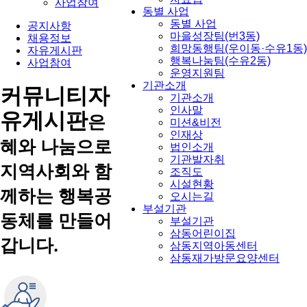
사업참여
동별 사업
동별 사업
공지사항
마을성장팀(번3동)
채용정보
희망동행팀(우이동·수유1동)
자유게시판
행복나눔팀(수유2동)
사업참여
운영지원팀
기관소개
커뮤니티
자
기관소개
인사말
유게시판
은
미션&비전
인재상
혜와 나눔으로
법인소개
기관발자취
지역사회와 함
조직도
시설현황
께하는 행복공
오시는길
부설기관
동체를 만들어
부설기관
삼동어린이집
갑니다.
삼동지역아동센터
삼동재가방문요양센터