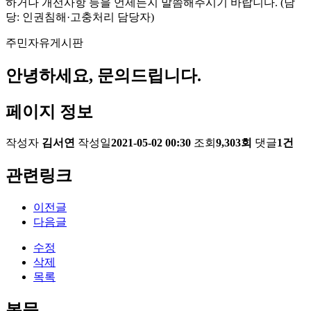
하거나 개선사항 등을 언제든지 말씀해주시기 바랍니다. (담
당: 인권침해·고충처리 담당자)
주민자유게시판
안녕하세요, 문의드립니다.
페이지 정보
작성자
김서연
작성일
2021-05-02 00:30
조회
9,303회
댓글
1건
관련링크
이전글
다음글
수정
삭제
목록
본문