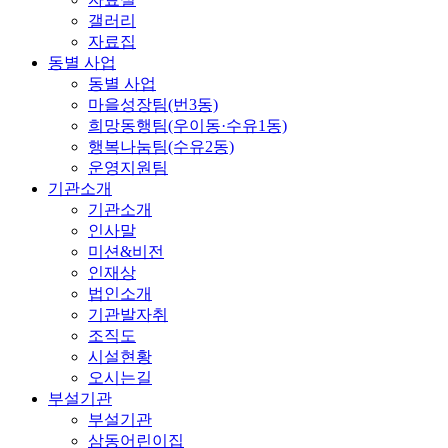
갤러리
자료집
동별 사업
동별 사업
마을성장팀(번3동)
희망동행팀(우이동·수유1동)
행복나눔팀(수유2동)
운영지원팀
기관소개
기관소개
인사말
미션&비전
인재상
법인소개
기관발자취
조직도
시설현황
오시는길
부설기관
부설기관
삼동어린이집