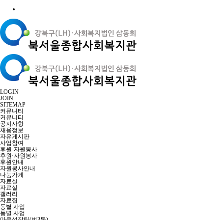
LOGIN
JOIN
SITEMAP
커뮤니티
커뮤니티
공지사항
채용정보
자유게시판
사업참여
후원·자원봉사
후원·자원봉사
후원안내
자원봉사안내
나눔가게
자료실
자료실
갤러리
자료집
동별 사업
동별 사업
마을성장팀(번3동)