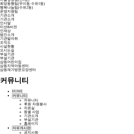
희망동행팀(우이동·수유1동)
행복나눔팀(수유2동)
운영지원팀
기관소개
기관소개
인사말
미션&비전
인재상
법인소개
기관발자취
조직도
시설현황
오시는길
부설기관
부설기관
삼동어린이집
삼동지역아동센터
삼동재가방문요양센터
커뮤니티
HOME
커뮤니티
커뮤니티
후원·자원봉사
자료실
동별 사업
기관소개
부설기관
홈페이지
자유게시판
공지사항