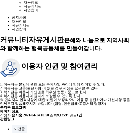
채용정보
자유게시판
사업참여
공지사항
채용정보
자유게시판
사업참여
커뮤니티
자유게시판
은혜와 나눔으로 지역사회
와 함께하는 행복공동체를 만들어갑니다.
이용자 인권 및 참여권리
1. 이용자는 본인에 관한 모든 복지사업 과정에 함께 참여할 수 있다.
2. 이용자는 고충(불편사항)이 있을 경우 시정을 요구할 수 있다.
3. 복지관은 이용자의 인권을 최우선 행동기준으로 한다.
4. 복지관은 이용자의 권리가 보장될 수 있도록 한다.
※ 건의자의 인적사항에 대한 비밀이 보장되오니 이용 중 불편하거나 개선사항 등을
언제든지 말씀해주시기 바랍니다. (담당: 인권침해·고충처리 담당자)
복지관 프로그램
페이지 정보
작성자
윤지웅
2021-04-14 10:50
조회
9,135회
댓글
1건
관련링크
이전글