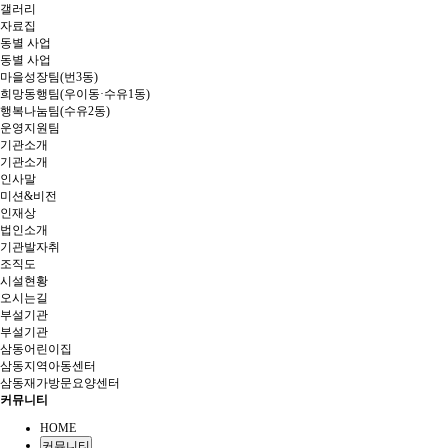
갤러리
자료집
동별 사업
동별 사업
마을성장팀(번3동)
희망동행팀(우이동·수유1동)
행복나눔팀(수유2동)
운영지원팀
기관소개
기관소개
인사말
미션&비전
인재상
법인소개
기관발자취
조직도
시설현황
오시는길
부설기관
부설기관
삼동어린이집
삼동지역아동센터
삼동재가방문요양센터
커뮤니티
HOME
커뮤니티