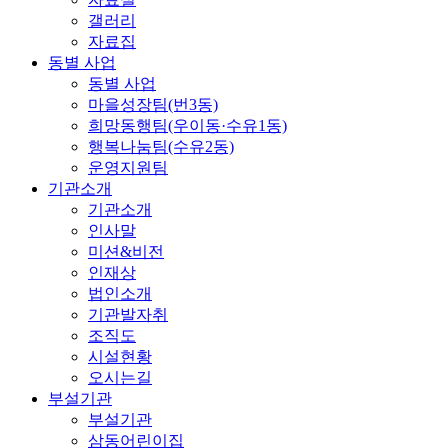
갤러리
자료집
동별 사업
동별 사업
마을성장팀(번3동)
희망동행팀(우이동·수유1동)
행복나눔팀(수유2동)
운영지원팀
기관소개
기관소개
인사말
미션&비전
인재상
법인소개
기관발자취
조직도
시설현황
오시는길
부설기관
부설기관
삼동어린이집