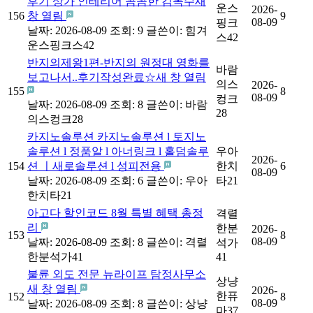
후기 상가 인테리어 꼼꼼한 김목수새
운스
2026-
156
창 열림
9
08-09
핑크
날짜: 2026-08-09
조회: 9
글쓴이:
힘겨
스42
운스핑크스42
반지의제왕1편-반지의 원정대 영화를
바람
보고나서..후기작성완료☆새 창 열림
의스
2026-
155
8
08-09
컹크
날짜: 2026-08-09
조회: 8
글쓴이:
바람
28
의스컹크28
카지노솔루션 카지노솔루션 l 토지노
솔루션 l 정품알 l 아너링크 l 홀덤솔루
우아
2026-
154
션 ㅣ새로솔루션 l 성피전용
한치
6
08-09
날짜: 2026-08-09
조회: 6
글쓴이:
우아
타21
한치타21
아고다 할인코드 8월 특별 혜택 총정
격렬
리
한분
2026-
153
8
08-09
날짜: 2026-08-09
조회: 8
글쓴이:
격렬
석가
한분석가41
41
불륜 외도 전문 뉴라이프 탐정사무소
상냥
새 창 열림
2026-
한퓨
152
8
08-09
날짜: 2026-08-09
조회: 8
글쓴이:
상냥
마37