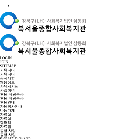
LOGIN
JOIN
SITEMAP
커뮤니티
커뮤니티
공지사항
채용정보
자유게시판
사업참여
후원·자원봉사
후원·자원봉사
후원안내
자원봉사안내
나눔가게
자료실
자료실
갤러리
자료집
동별 사업
동별 사업
마을성장팀(번3동)