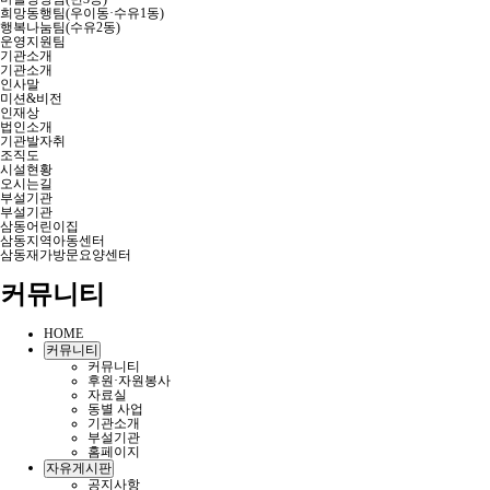
희망동행팀(우이동·수유1동)
행복나눔팀(수유2동)
운영지원팀
기관소개
기관소개
인사말
미션&비전
인재상
법인소개
기관발자취
조직도
시설현황
오시는길
부설기관
부설기관
삼동어린이집
삼동지역아동센터
삼동재가방문요양센터
커뮤니티
HOME
커뮤니티
커뮤니티
후원·자원봉사
자료실
동별 사업
기관소개
부설기관
홈페이지
자유게시판
공지사항