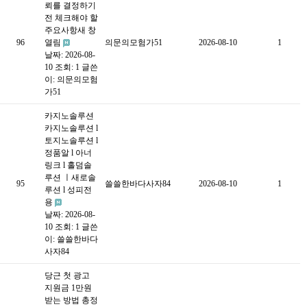
뢰를 결정하기
전 체크해야 할
주요사항새 창
96
열림
의문의모험가51
2026-08-10
1
날짜: 2026-08-
10
조회: 1
글쓴
이:
의문의모험
가51
카지노솔루션
카지노솔루션 l
토지노솔루션 l
정품알 l 아너
링크 l 홀덤솔
루션 ㅣ새로솔
95
쓸쓸한바다사자84
2026-08-10
1
루션 l 성피전
용
날짜: 2026-08-
10
조회: 1
글쓴
이:
쓸쓸한바다
사자84
당근 첫 광고
지원금 1만원
받는 방법 총정