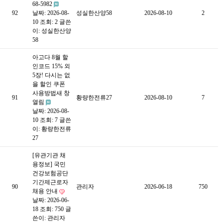
68-5982
92
날짜: 2026-08-
성실한산양58
2026-08-10
2
10
조회: 2
글쓴
이:
성실한산양
58
아고다 8월 할
인코드 15% 외
5장! 다시는 없
을 할인 쿠폰
사용방법새 창
91
황량한전류27
2026-08-10
7
열림
날짜: 2026-08-
10
조회: 7
글쓴
이:
황량한전류
27
[유관기관 채
용정보] 국민
건강보험공단
기간제근로자
90
관리자
2026-06-18
750
채용 안내
날짜: 2026-06-
18
조회: 750
글
쓴이:
관리자