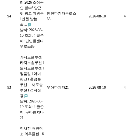
리 2026 소상공
인 필수! 당근
첫 광고 지원금
단단한켄타우로스
94
2026-08-10
4
1만원 받는
83
꿀…
날짜: 2026-08-
10
조회: 4
글쓴
이:
단단한켄타
우로스83
카지노솔루션
카지노솔루션 l
토지노솔루션 l
정품알 l 아너
링크 l 홀덤솔
루션 ㅣ새로솔
93
우아한치타21
2026-08-10
4
루션 l 성피전
용
날짜: 2026-08-
10
조회: 4
글쓴
이:
우아한치타
21
이사전 배관청
소 와우클린 16