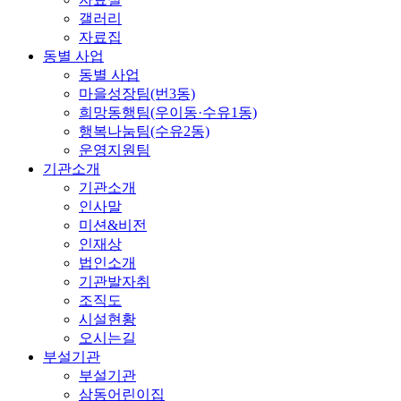
갤러리
자료집
동별 사업
동별 사업
마을성장팀(번3동)
희망동행팀(우이동·수유1동)
행복나눔팀(수유2동)
운영지원팀
기관소개
기관소개
인사말
미션&비전
인재상
법인소개
기관발자취
조직도
시설현황
오시는길
부설기관
부설기관
삼동어린이집