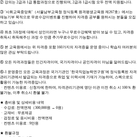
② 강의는 2급과 1급 통합과정으로 진행되며, 2급과 1급시험 모두 전액 지원됩니다.
③ ‘사회교육중앙회’（서울남부교육청 정식등록 원격평생교육원 제267호）에서는
재능기부 목적으로 무료수강이벤트를 진행하여 자격증 공부를 원하시는 분들을 모집
하고 있습니다.
④ 최초 3과정에 대해서 성인이라면 누구나 무료수강혜택 받아 보실 수 있고, 자격증
취득시 취득해주신 과정 수 만큼 추가무료수강이 가능합니다.
⑤ 본 교육원에서는 위 자격증 포함 160가지의 자격증을 운영 중이니 학습자 여러분의
많은 관심 부탁드립니다.
⑥ 모든 자격과정들은 민간자격이며, 국가자격이나 공인자격이 아님을 알려드립니다.
⑥-1 운영중인 모든 교육과정은 국가기관인 ‘한국직업능력연구원’에 정식등록된 자격
관리기관에서 발급되는 자격증으로 취업 및 이력서에 기재가 가능하며, 스펙으로도
활용이 가능한 자격증입니다.
ㆍ컨텐츠 이용료 : 신청자에 한하며, 자격관리기관에 명단 이관 이전 취소 시 100％ 환
불가능, 이후 취소시 환불 불가.
★ 총비용 및 상세비용 내역
ㆍ수강료: 전액면제（300,000원 → 0원）
ㆍ교재비 : 무료제공
ㆍ검정료 및 응시비용 : 전액면제
ㆍ컨텐츠 이용료 : 9만원
★ 환불규정