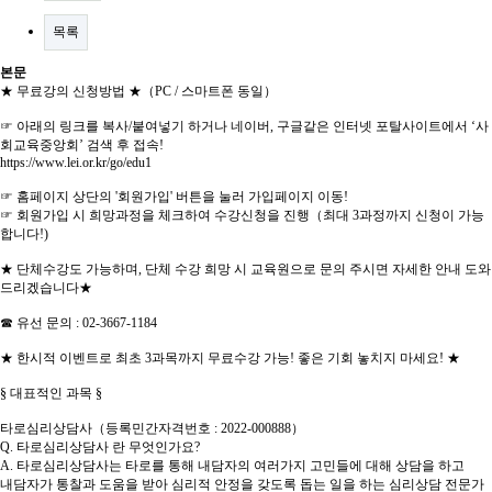
목록
본문
★ 무료강의 신청방법 ★（PC / 스마트폰 동일）
☞ 아래의 링크를 복사/붙여넣기 하거나 네이버, 구글같은 인터넷 포탈사이트에서 ‘사
회교육중앙회’ 검색 후 접속!
https://www.lei.or.kr/go/edu1
☞ 홈페이지 상단의 '회원가입' 버튼을 눌러 가입페이지 이동!
☞ 회원가입 시 희망과정을 체크하여 수강신청을 진행（최대 3과정까지 신청이 가능
합니다!)
★ 단체수강도 가능하며, 단체 수강 희망 시 교육원으로 문의 주시면 자세한 안내 도와
드리겠습니다★
☎ 유선 문의 : 02-3667-1184
★ 한시적 이벤트로 최초 3과목까지 무료수강 가능! 좋은 기회 놓치지 마세요! ★
§ 대표적인 과목 §
타로심리상담사（등록민간자격번호 : 2022-000888）
Q. 타로심리상담사 란 무엇인가요?
A. 타로심리상담사는 타로를 통해 내담자의 여러가지 고민들에 대해 상담을 하고
내담자가 통찰과 도움을 받아 심리적 안정을 갖도록 돕는 일을 하는 심리상담 전문가