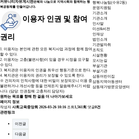
커뮤니티
자유게시판
은혜와 나눔으로 지역사회와 함께하는 행
행복나눔팀(수유2동)
복공동체를 만들어갑니다.
운영지원팀
기관소개
이용자 인권 및 참여
기관소개
인사말
미션&비전
인재상
권리
법인소개
기관발자취
1. 이용자는 본인에 관한 모든 복지사업 과정에 함께 참여
조직도
할 수 있다.
시설현황
2. 이용자는 고충(불편사항)이 있을 경우 시정을 요구할
오시는길
수 있다.
부설기관
3. 복지관은 이용자의 인권을 최우선 행동기준으로 한다.
부설기관
4. 복지관은 이용자의 권리가 보장될 수 있도록 한다.
삼동어린이집
※ 건의자의 인적사항에 대한 비밀이 보장되오니 이용 중
삼동지역아동센터
불편하거나 개선사항 등을 언제든지 말씀해주시기 바랍
삼동재가방문요양센터
니다. (담당: 인권침해·고충처리 담당자)
원하는 목표를 향해 한 걸음 더 나아가보세요
페이지 정보
작성자
사회교육중앙회
2026-03-26 10:16
조회
1,561회
댓글
0건
관련링크
이전글
다음글