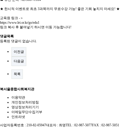
★ 한시적 이벤트로 최초 3과목까지 무료수강 가능! 좋은 기회 놓치지 마세요! ★
교육원 링크 -＞
https://www.lei.or.kr/go/edu1
링크 복사 후 붙여넣기 하시면 이동 가능합니다!
댓글목록
등록된 댓글이 없습니다.
이전글
다음글
목록
북서울종합사회복지관
이용약관
개인정보처리방침
영상정보처리기기
이메일무단수집거부
인트라넷
사업자등록번호 : 210-82-05947
대표자 : 최명
TEL : 02-987-5077
FAX : 02-987-5051