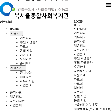
LOGIN
커뮤니티
JOIN
HOME
SITEMAP
커뮤니티
커뮤니티
커뮤니티
커뮤니티
공지사항
후원·자원봉사
채용정보
자료실
자유게시판
동별 사업
사업참여
기관소개
후원·자원봉사
부설기관
후원·자원봉사
홈페이지
후원안내
자유게시판
자원봉사안내
공지사항
나눔가게
채용정보
자료실
자유게시판
자료실
사업참여
갤러리
자료집
공지사항
동별 사업
채용정보
동별 사업
자유게시판
마을성장팀(번3동)
사업참여
희망동행팀(우이동·수유1동)