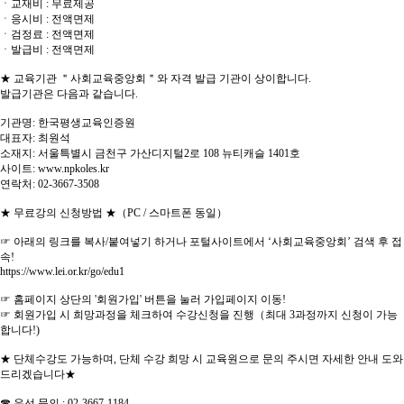
ㆍ교재비 : 무료제공
ㆍ응시비 : 전액면제
ㆍ검정료 : 전액면제
ㆍ발급비 : 전액면제
★ 교육기관 ＂사회교육중앙회＂와 자격 발급 기관이 상이합니다.
발급기관은 다음과 같습니다.
기관명: 한국평생교육인증원
대표자: 최원석
소재지: 서울특별시 금천구 가산디지털2로 108 뉴티캐슬 1401호
사이트: www.npkoles.kr
연락처: 02-3667-3508
★ 무료강의 신청방법 ★（PC / 스마트폰 동일）
☞ 아래의 링크를 복사/붙여넣기 하거나 포털사이트에서 ‘사회교육중앙회’ 검색 후 접
속!
https://www.lei.or.kr/go/edu1
☞ 홈페이지 상단의 '회원가입' 버튼을 눌러 가입페이지 이동!
☞ 회원가입 시 희망과정을 체크하여 수강신청을 진행（최대 3과정까지 신청이 가능
합니다!)
★ 단체수강도 가능하며, 단체 수강 희망 시 교육원으로 문의 주시면 자세한 안내 도와
드리겠습니다★
☎ 유선 문의 : 02-3667-1184