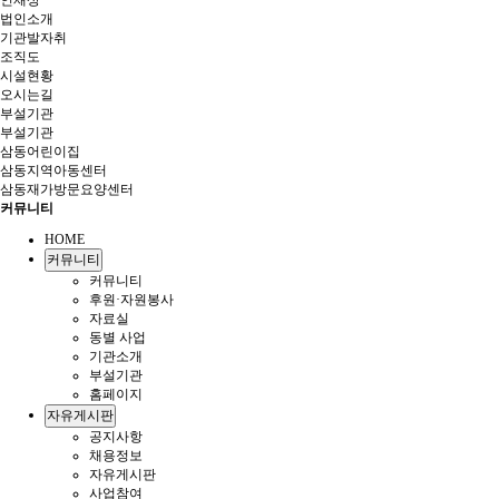
인재상
법인소개
기관발자취
조직도
시설현황
오시는길
부설기관
부설기관
삼동어린이집
삼동지역아동센터
삼동재가방문요양센터
커뮤니티
HOME
커뮤니티
커뮤니티
후원·자원봉사
자료실
동별 사업
기관소개
부설기관
홈페이지
자유게시판
공지사항
채용정보
자유게시판
사업참여