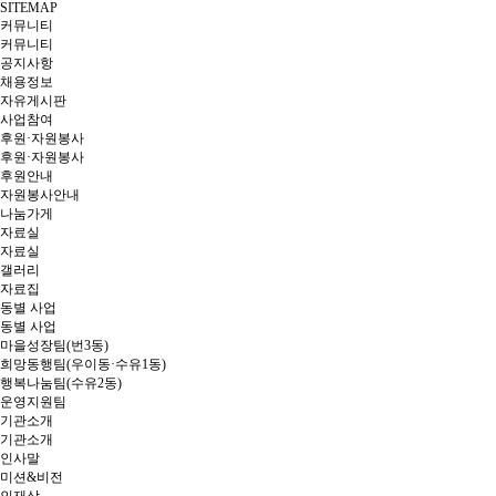
SITEMAP
커뮤니티
커뮤니티
공지사항
채용정보
자유게시판
사업참여
후원·자원봉사
후원·자원봉사
후원안내
자원봉사안내
나눔가게
자료실
자료실
갤러리
자료집
동별 사업
동별 사업
마을성장팀(번3동)
희망동행팀(우이동·수유1동)
행복나눔팀(수유2동)
운영지원팀
기관소개
기관소개
인사말
미션&비전