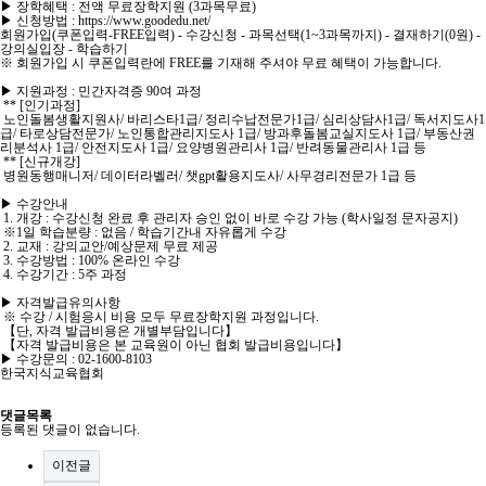
▶ 장학혜택 : 전액 무료장학지원 (3과목무료)
▶ 신청방법 : https://www.goodedu.net/
회원가입(쿠폰입력-FREE입력) - 수강신청 - 과목선택(1~3과목까지) - 결재하기(0원) -
강의실입장 - 학습하기
※ 회원가입 시 쿠폰입력란에 FREE를 기재해 주셔야 무료 혜택이 가능합니다.
▶ 지원과정 : 민간자격증 90여 과정
** [인기과정]
노인돌봄생활지원사/ 바리스타1급/ 정리수납전문가1급/ 심리상담사1급/ 독서지도사1
급/ 타로상담전문가/ 노인통합관리지도사 1급/ 방과후돌봄교실지도사 1급/ 부동산권
리분석사 1급/ 안전지도사 1급/ 요양병원관리사 1급/ 반려동물관리사 1급 등
** [신규개강]
병원동행매니저/ 데이터라벨러/ 챗gpt활용지도사/ 사무경리전문가 1급 등
▶ 수강안내
1. 개강 : 수강신청 완료 후 관리자 승인 없이 바로 수강 가능 (학사일정 문자공지)
※1일 학습분량 : 없음 / 학습기간내 자유롭게 수강
2. 교재 : 강의교안/예상문제 무료 제공
3. 수강방법 : 100% 온라인 수강
4. 수강기간 : 5주 과정
▶ 자격발급유의사항
※ 수강 / 시험응시 비용 모두 무료장학지원 과정입니다.
【단, 자격 발급비용은 개별부담입니다】
【자격 발급비용은 본 교육원이 아닌 협회 발급비용입니다】
▶ 수강문의 : 02-1600-8103
한국지식교육협회
댓글목록
등록된 댓글이 없습니다.
이전글