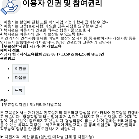
이용자 인권 및 참여권리
1. 이용자는 본인에 관한 모든 복지사업 과정에 함께 참여할 수 있다.
2. 이용자는 고충(불편사항)이 있을 경우 시정을 요구할 수 있다.
3. 복지관은 이용자의 인권을 최우선 행동기준으로 한다.
4. 복지관은 이용자의 권리가 보장될 수 있도록 한다.
※ 건의자의 인적사항에 대한 비밀이 보장되오니 이용 중 불편하거나 개선사항 등을
언제든지 말씀해주시기 바랍니다. (담당: 인권침해·고충처리 담당자)
【무료장학지원】제2커리어개발교육
페이지 정보
작성자
한국지식교육협회
2025-06-17 13:59
조회
4,253회
댓글
0건
관련링크
이전글
다음글
목록
본문
【무료장학지원】제2커리어개발교육
본 교육원에서는 개개인의 진로설계와 직무역량 향상을 위한 커리어 멘토링을 진행하
고 있습니다. ‘평생직장’이라는 말이 과거 속으로 사라지고 있는 현재입니다. 이제 ‘직
장’이 아닌 ‘일’이 중요해지고 있습니다. 평생직장이 없는 시대에 원하는 커리어를 쌓
을 수 있는 최적의 과정인 「제 2 커리어 개발교육」을 통해 취업준비. 경력단절극복.
직무능력 향상을 한 번에 도전하시기 바랍니다.
▶ 지원자격 : 제한 없음 (일반인,대학생,단체 등 지원가능)