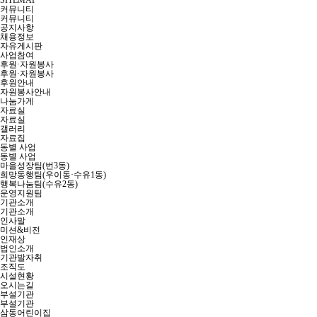
SITEMAP
커뮤니티
커뮤니티
공지사항
채용정보
자유게시판
사업참여
후원·자원봉사
후원·자원봉사
후원안내
자원봉사안내
나눔가게
자료실
자료실
갤러리
자료집
동별 사업
동별 사업
마을성장팀(번3동)
희망동행팀(우이동·수유1동)
행복나눔팀(수유2동)
운영지원팀
기관소개
기관소개
인사말
미션&비전
인재상
법인소개
기관발자취
조직도
시설현황
오시는길
부설기관
부설기관
삼동어린이집