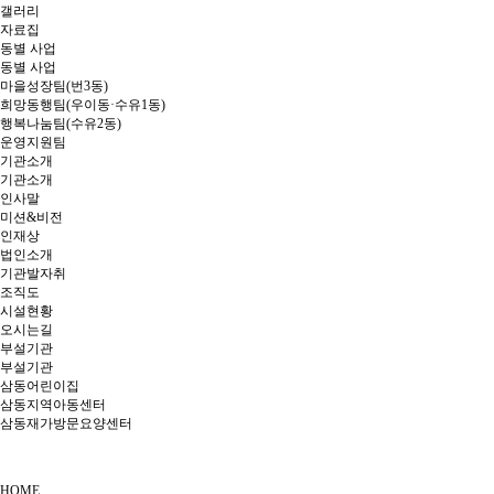
갤러리
자료집
동별 사업
동별 사업
마을성장팀(번3동)
희망동행팀(우이동·수유1동)
행복나눔팀(수유2동)
운영지원팀
기관소개
기관소개
인사말
미션&비전
인재상
법인소개
기관발자취
조직도
시설현황
오시는길
부설기관
부설기관
삼동어린이집
삼동지역아동센터
삼동재가방문요양센터
HOME