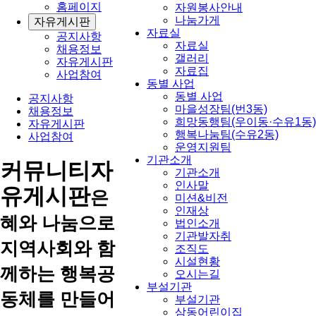
홈페이지
자원봉사안내
나눔가게
자유게시판
자료실
공지사항
자료실
채용정보
갤러리
자유게시판
자료집
사업참여
동별 사업
동별 사업
공지사항
마을성장팀(번3동)
채용정보
희망동행팀(우이동·수유1동)
자유게시판
행복나눔팀(수유2동)
사업참여
운영지원팀
기관소개
커뮤니티
자
기관소개
인사말
유게시판
은
미션&비전
인재상
혜와 나눔으로
법인소개
기관발자취
지역사회와 함
조직도
시설현황
께하는 행복공
오시는길
부설기관
동체를 만들어
부설기관
삼동어린이집