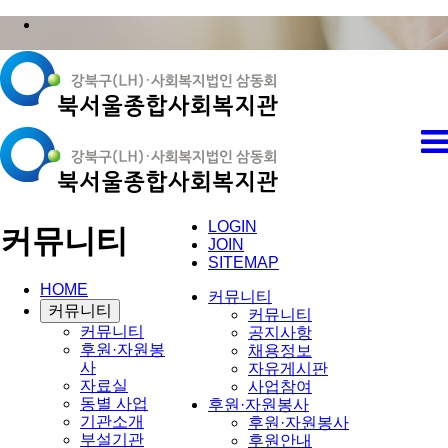
LOGIN
커뮤니티
JOIN
SITEMAP
HOME
커뮤니티
커뮤니티
커뮤니티
커뮤니티
공지사항
후원·자원봉
채용정보
사
자유게시판
자료실
사업참여
동별 사업
후원·자원봉사
기관소개
후원·자원봉사
부설기관
후원안내