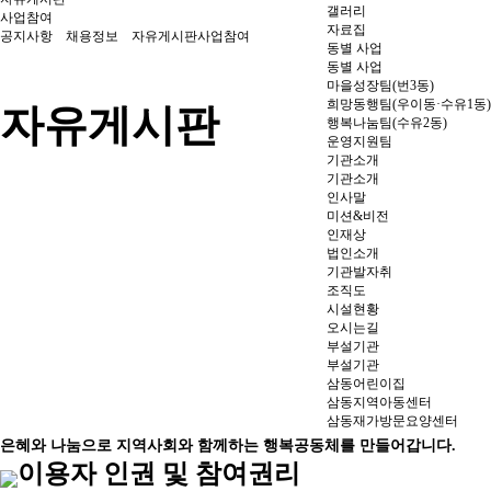
갤러리
사업참여
자료집
공지사항
채용정보
자유게시판
사업참여
동별 사업
동별 사업
마을성장팀(번3동)
희망동행팀(우이동·수유1동)
자유게시판
행복나눔팀(수유2동)
운영지원팀
기관소개
기관소개
인사말
미션&비전
인재상
법인소개
기관발자취
조직도
시설현황
오시는길
부설기관
부설기관
삼동어린이집
삼동지역아동센터
삼동재가방문요양센터
은혜와 나눔으로 지역사회와 함께하는 행복공동체를 만들어갑니다.
이용자 인권 및 참여권리