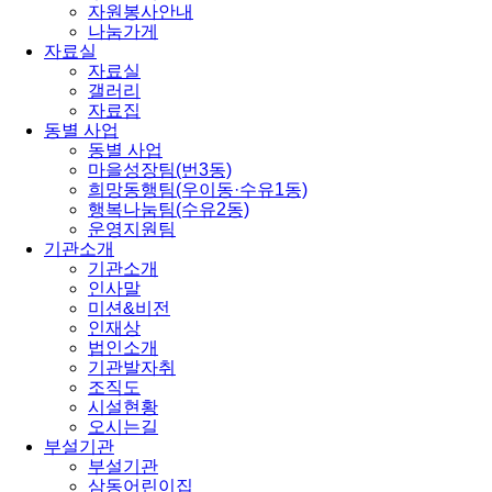
자원봉사안내
나눔가게
자료실
자료실
갤러리
자료집
동별 사업
동별 사업
마을성장팀(번3동)
희망동행팀(우이동·수유1동)
행복나눔팀(수유2동)
운영지원팀
기관소개
기관소개
인사말
미션&비전
인재상
법인소개
기관발자취
조직도
시설현황
오시는길
부설기관
부설기관
삼동어린이집