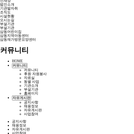
인재상
법인소개
기관발자취
조직도
시설현황
오시는길
부설기관
부설기관
삼동어린이집
삼동지역아동센터
삼동재가방문요양센터
커뮤니티
HOME
커뮤니티
커뮤니티
후원·자원봉사
자료실
동별 사업
기관소개
부설기관
홈페이지
자유게시판
공지사항
채용정보
자유게시판
사업참여
공지사항
채용정보
자유게시판
사업참여