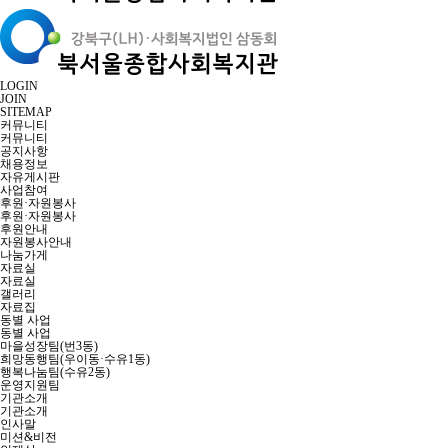
LOGIN
JOIN
SITEMAP
커뮤니티
커뮤니티
공지사항
채용정보
자유게시판
사업참여
후원·자원봉사
후원·자원봉사
후원안내
자원봉사안내
나눔가게
자료실
자료실
갤러리
자료집
동별 사업
동별 사업
마을성장팀(번3동)
희망동행팀(우이동·수유1동)
행복나눔팀(수유2동)
운영지원팀
기관소개
기관소개
인사말
미션&비전