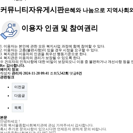
커뮤니티
자유게시판
은혜와 나눔으로 지역사회와
이용자 인권 및 참여권리
1. 이용자는 본인에 관한 모든 복지사업 과정에 함께 참여할 수 있다.
2. 이용자는 고충(불편사항)이 있을 경우 시정을 요구할 수 있다.
3. 복지관은 이용자의 인권을 최우선 행동기준으로 한다.
4. 복지관은 이용자의 권리가 보장될 수 있도록 한다.
※ 건의자의 인적사항에 대한 비밀이 보장되오니 이용 중 불편하거나 개선사항 등을 언
Re: 감사합니다.
페이지 정보
작성자
관리자
2024-11-28 09:41
조회
5,542회
댓글
0건
관련링크
이전글
다음글
목록
본문
안녕하세요 !
저희 북서울종합사회복지관에 관심 가져주셔서 감사합니다.
혹시 추가로 문의사항이 있으시다면 언제든지 편하게 문의 바랍니다.