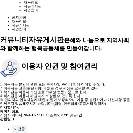
채용정보
자유게시판
사업참여
공지사항
채용정보
자유게시판
사업참여
커뮤니티
자유게시판
은혜와 나눔으로 지역사회
와 함께하는 행복공동체를 만들어갑니다.
이용자 인권 및 참여권리
1. 이용자는 본인에 관한 모든 복지사업 과정에 함께 참여할 수 있다.
2. 이용자는 고충(불편사항)이 있을 경우 시정을 요구할 수 있다.
3. 복지관은 이용자의 인권을 최우선 행동기준으로 한다.
4. 복지관은 이용자의 권리가 보장될 수 있도록 한다.
※ 건의자의 인적사항에 대한 비밀이 보장되오니 이용 중 불편하거나 개선사항 등을
언제든지 말씀해주시기 바랍니다. (담당: 인권침해·고충처리 담당자)
감사합니다.
페이지 정보
작성자
맥아더
2024-11-27 15:31
조회
5,587회
댓글
0건
관련링크
이전글