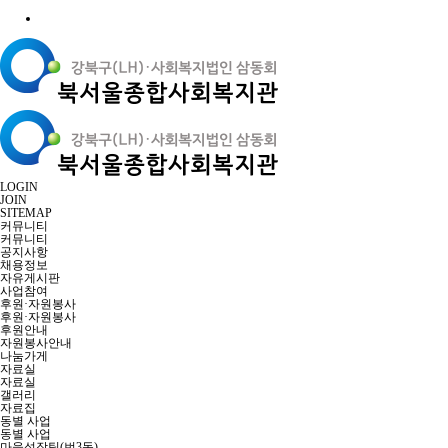
LOGIN
JOIN
SITEMAP
커뮤니티
커뮤니티
공지사항
채용정보
자유게시판
사업참여
후원·자원봉사
후원·자원봉사
후원안내
자원봉사안내
나눔가게
자료실
자료실
갤러리
자료집
동별 사업
동별 사업
마을성장팀(번3동)