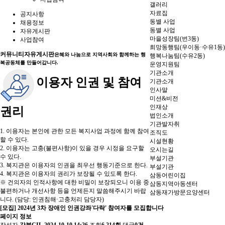
갤러리
자료집
공지사항
동별 사업
채용정보
동별 사업
자유게시판
마을성장팀(번3동)
사업참여
희망동행팀(우이동·수유1동)
커뮤니티
자유게시판
은혜와 나눔으로 지역사회와 함께하는 행
행복나눔팀(수유2동)
복공동체를 만들어갑니다.
운영지원팀
기관소개
이용자 인권 및 참여
기관소개
인사말
미션&비전
인재상
권리
법인소개
기관발자취
1. 이용자는 본인에 관한 모든 복지사업 과정에 함께 참여
조직도
할 수 있다.
시설현황
2. 이용자는 고충(불편사항)이 있을 경우 시정을 요구할
오시는길
수 있다.
부설기관
3. 복지관은 이용자의 인권을 최우선 행동기준으로 한다.
부설기관
4. 복지관은 이용자의 권리가 보장될 수 있도록 한다.
삼동어린이집
※ 건의자의 인적사항에 대한 비밀이 보장되오니 이용 중
삼동지역아동센터
불편하거나 개선사항 등을 언제든지 말씀해주시기 바랍
삼동재가방문요양센터
니다. (담당: 인권침해·고충처리 담당자)
[모집] 2024년 3차 장애인 인권강좌'다락' 참여자를 모집합니다
페이지 정보