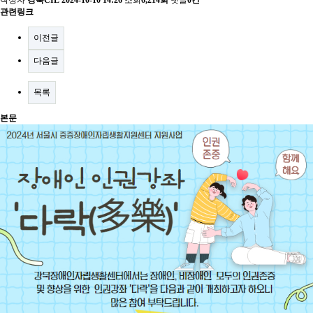
작성자
강북CIL
2024-10-10 14:26
조회
6,214회
댓글
0건
관련링크
이전글
다음글
목록
본문