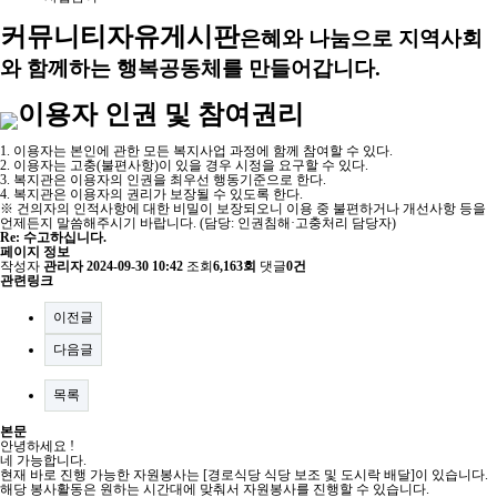
커뮤니티
자유게시판
은혜와 나눔으로 지역사회
와 함께하는 행복공동체를 만들어갑니다.
이용자 인권 및 참여권리
1. 이용자는 본인에 관한 모든 복지사업 과정에 함께 참여할 수 있다.
2. 이용자는 고충(불편사항)이 있을 경우 시정을 요구할 수 있다.
3. 복지관은 이용자의 인권을 최우선 행동기준으로 한다.
4. 복지관은 이용자의 권리가 보장될 수 있도록 한다.
※ 건의자의 인적사항에 대한 비밀이 보장되오니 이용 중 불편하거나 개선사항 등을
언제든지 말씀해주시기 바랍니다. (담당: 인권침해·고충처리 담당자)
Re: 수고하십니다.
페이지 정보
작성자
관리자
2024-09-30 10:42
조회
6,163회
댓글
0건
관련링크
이전글
다음글
목록
본문
안녕하세요 !
네 가능합니다.
현재 바로 진행 가능한 자원봉사는 [경로식당 식당 보조 및 도시락 배달]이 있습니다.
해당 봉사활동은 원하는 시간대에 맞춰서 자원봉사를 진행할 수 있습니다.