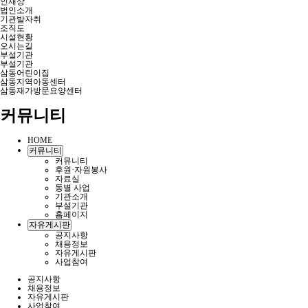
인재상
법인소개
기관발자취
조직도
시설현황
오시는길
부설기관
부설기관
삼동어린이집
삼동지역아동센터
삼동재가방문요양센터
커뮤니티
HOME
커뮤니티
커뮤니티
후원·자원봉사
자료실
동별 사업
기관소개
부설기관
홈페이지
자유게시판
공지사항
채용정보
자유게시판
사업참여
공지사항
채용정보
자유게시판
사업참여